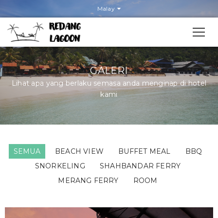
Malay
GALERI
Lihat apa yang berlaku semasa anda menginap di hotel
kami
SEMUA
BEACH VIEW
BUFFET MEAL
BBQ
SNORKELING
SHAHBANDAR FERRY
MERANG FERRY
ROOM